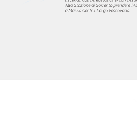
uscendo dall’aereostazione) con desti
Alla Stazione di Sorrento prendere l
a Massa Centro, Largo Vescovado.
Casa Vacanze La Ciucciara
di Ruocco Sabato
Via Sirignano, 26
80061 Massa Lubrense (NA)
Tel. +39 081 8789246